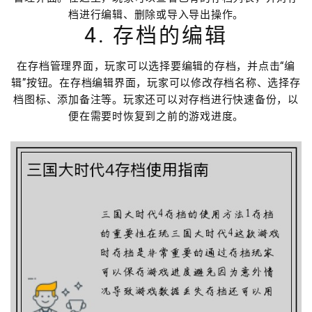
档进行编辑、删除或导入导出操作。
4. 存档的编辑
在存档管理界面，玩家可以选择要编辑的存档，并点击“编
辑”按钮。在存档编辑界面，玩家可以修改存档名称、选择存
档图标、添加备注等。玩家还可以对存档进行快速备份，以
便在需要时恢复到之前的游戏进度。