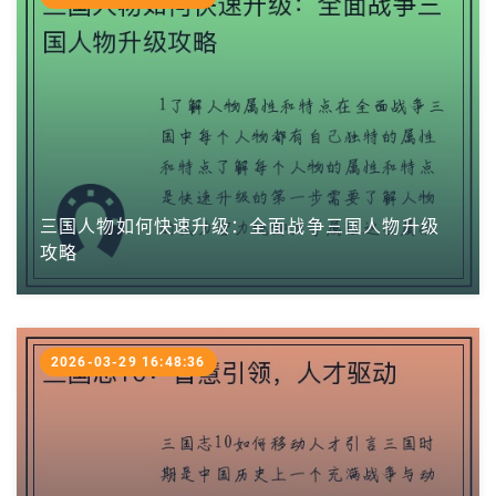
三国人物如何快速升级：全面战争三国人物升级
攻略
2026-03-29 16:48:36