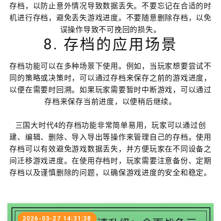
存档，以防止意外情况导致数据丢失。不要忘记在合适的时
机进行存档，避免丢失游戏进度。不要随意删除存档，以免
误操作导致不可挽回的损失。
8. 存档的应用场景
存档功能可以在多种场景下使用。例如，当玩家想要尝试不
同的策略或决策时，可以通过存档来保存之前的游戏进度，
以便在需要时回溯。如果玩家需要暂时中断游戏，可以通过
存档来保存当前进度，以便稍后继续。
三国大时代4的存档功能非常简单易用，玩家可以通过创
建、编辑、删除、导入导出等操作来管理自己的存档。使用
存档可以有效避免游戏数据丢失，并方便玩家在不同设备之
间迁移游戏进度。在使用存档时，玩家需要注意备份、定期
存档以及谨慎删除的问题，以确保游戏进度的安全和稳定。
2026-03-27 14:31:38