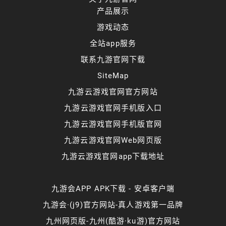
产品展示
游戏动态
全站app服务
联系九游官网下载
SiteMap
九游云游戏官网官方网站
九游云游戏官网手机版入口
九游云游戏官网手机版官网
九游云游戏官网Web网页版
九游云游戏官网app下载地址
九游会APP APK下载 - 安卓客户端
九游会·(j9)官方网站-真人游戏第一品牌
九州网页版-九州(酷游·ku游)官方网站