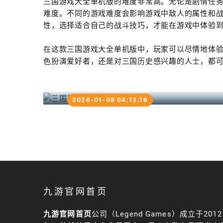
三国游戏大全单机版的难度非常高。无论是剧情任务
难度。不同的游戏难度会影响游戏中敌人的属性和
性，选择适合自己的战斗技巧，才能在游戏中体验
在这款三国游戏大全单机版中，玩家可以尽情地体
色扮演爱好者，还是对三国历史感兴趣的人士，都
三国斩(三国战无不胜)
2026-01-08 04:13:16
九游官网首页
九游官网首页
公司（Legend Games）成立于2012