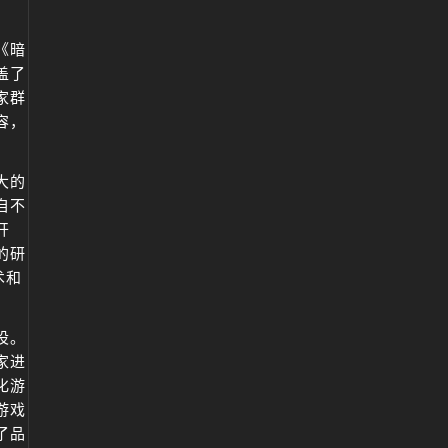
。
《暗
盖了
家群
容，
大的
自不
开
的研
术和
。
设。
家进
化游
游戏
了品