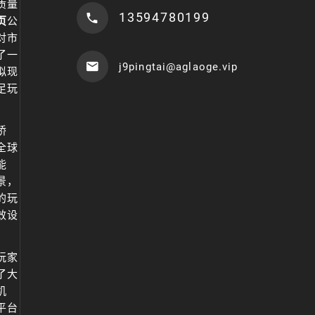
质量
13594780199
页
公
对市
了一
j9pingtai@aglaoge.vip
拟现
足玩
桥
全球
能
景，
的玩
效设
玩家
了大
机
平台