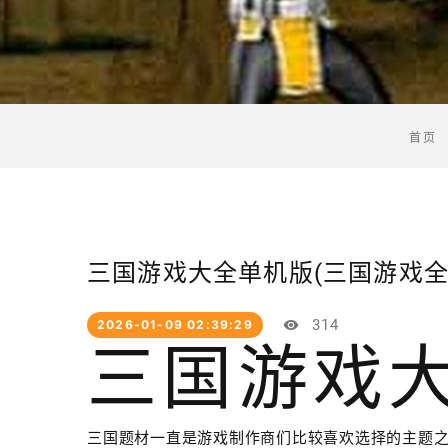
首页
三国游戏大全单机版(三国游戏全
314
2026-01-09 02:39:29
三国游戏
三国题材一直是游戏制作商们比较喜欢选择的主题之