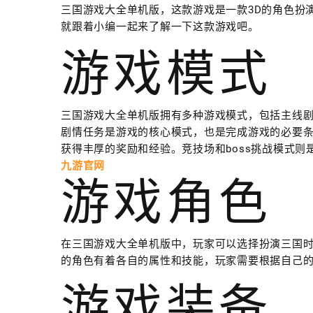
三国游戏大全单机版，这款游戏是一款3D的角色扮
就跟着小编一起来了解一下这款游戏吧。
游戏模式
三国游戏大全单机版拥有多种游戏模式，包括主线剧
剧情任务是游戏的核心模式，也是完成游戏的必要
获得丰厚的奖励和经验。竞技场和boss挑战模式则
九游官网
游戏角色
在三国游戏大全单机版中，玩家可以选择扮演三国
的角色有着各自的属性和技能，玩家需要根据自己
游戏装备