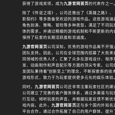
九游官网首页
获得了游戏奖项，成为
的代表作之一
除了《传说之境》，公司还推出了《英雄之路》、
影契约》等多款备受欢迎的游戏作品。这些游戏涵
角色扮演、策略、冒险等多种类型，满足了不同玩
体的需求，并通过精细的游戏机制和不断更新的内
保持了玩家的长期活跃度和忠诚度。
九游官网首页
公司深知，优秀的游戏作品离不开强
团队支持。因此，公司在全球范围内招募了大批来
同领域的优秀人才，汇聚了众多在游戏设计、程序
发、动画制作和声音配乐等方面的顶尖专家。公司
发团队秉持着“创新至上”的理念，不断探索新的技
游戏形式，致力于为玩家提供更多元化的娱乐体验
九游官网首页
同时，
公司还非常注重玩家社区的建
公司建立了完善的客户服务体系，通过多渠道与玩
行互动，倾听玩家的声音，并根据玩家反馈不断优
九游官网首页
戏内容。此外，
还与多个国内外知名
平台合作，通过合作拓展了自己的用户群体，提升