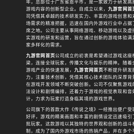
年，总部位于广东省恩平市，是一家致力于研发高
九游官网首
游戏内容的创新型企业。自成立以来，
司凭借其卓越的技术研发实力、丰富的游戏创意和
场需求的精准把握，迅速在国内外游戏行业中占据
席之地。公司主要从事网络游戏、移动游戏以及虚
实游戏的研发和运营，旨在通过创新的游戏体验满
家多样化的需求。
九游官网首页
公司成立的初衷是希望通过游戏这座
梁，连接全球玩家，传播文化与娱乐的精神。随着
九游官网首页
游戏产业的快速发展，
不断提升研发
力，注重技术创新，凭借其核心技术团队的深厚背
在游戏开发领域不断突破创新。公司不仅聚焦游戏
法设计和剧情编排，还着力于游戏的视觉表现和音
计，力求为玩家打造身临其境的游戏世界。
公司旗下的首款大作《传说之境》一经推出便广受
好评，游戏的精美画面和丰富的剧情设定迅速吸引
批玩家。这款游戏以其独特的世界观和创新的战斗
制，成为了国内外游戏市场的热销产品，并在多个