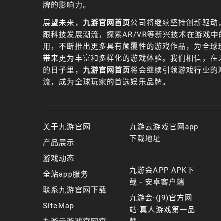
牌的影响力。
九游官网首页
展望未来，
公司将继续坚持创新驱动
跟科技发展潮流，探索AR/VR等新兴技术在游戏中
用，不断推出更多具有颠覆性的游戏作品，为全球
带来更为丰富和多样化的游戏体验。我们相信，在
九游官网首页
的日子里，
将会继续引领游戏行业的
流，成为全球玩家的首选娱乐品牌。
关于九游官网
九游云游戏官网app
下载地址
产品展示
游戏动态
九游会APP APK下
全站app服务
载 - 安卓客户端
联系九游官网下载
九游会·(j9)官方网
SiteMap
站-真人游戏第一品