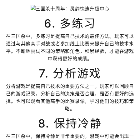
6. 多练习
在三国杀中，多练习是提高自己技术的最佳方法。玩家可以
通过与其他高手对战或者参加线上比赛来提升自己的技术水
平。不断地尝试不同的策略和角色，积累经验，才能在游戏
中获得更好的成绩。
7. 分析游戏
分析游戏是提高自己技术的重要方法之一。玩家可以回顾自
己的游戏记录，分析自己的决策是否合理，是否有更好的选
择。也可以观看其他高手的比赛录像，学习他们的技巧和策
略。
8. 保持冷静
在三国杀中，保持冷静是非常重要的。游戏中可能会出现一