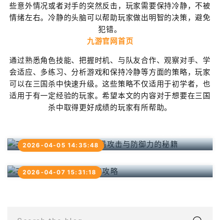
些意外情况或者对手的突然反击，玩家需要保持冷静，不被
情绪左右。冷静的头脑可以帮助玩家做出明智的决策，避免
犯错。
九游官网首页
通过熟悉角色技能、把握时机、与队友合作、观察对手、学
会适应、多练习、分析游戏和保持冷静等方面的策略，玩家
可以在三国杀中快速升级。这些策略不仅适用于初学者，也
适用于有一定经验的玩家。希望本文的内容对于想要在三国
杀中取得更好成绩的玩家有所帮助。
三国无双7攻防双全，升满攻击与防御力的秘籍
2026-04-05 14:35:48
三国杀移动版：将魂领取攻略
2026-04-07 15:31:18