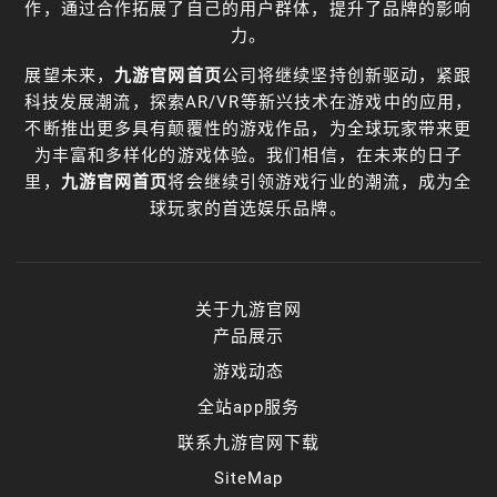
作，通过合作拓展了自己的用户群体，提升了品牌的影响
力。
九游官网首页
展望未来，
公司将继续坚持创新驱动，紧跟
科技发展潮流，探索AR/VR等新兴技术在游戏中的应用，
不断推出更多具有颠覆性的游戏作品，为全球玩家带来更
为丰富和多样化的游戏体验。我们相信，在未来的日子
九游官网首页
里，
将会继续引领游戏行业的潮流，成为全
球玩家的首选娱乐品牌。
关于九游官网
产品展示
游戏动态
全站app服务
联系九游官网下载
SiteMap