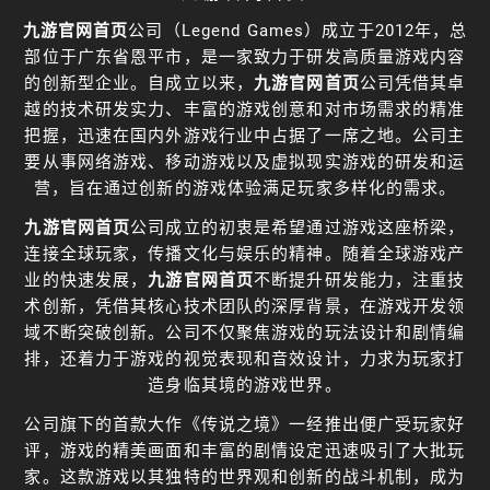
九游官网首页
公司（Legend Games）成立于2012年，总
部位于广东省恩平市，是一家致力于研发高质量游戏内容
九游官网首页
的创新型企业。自成立以来，
公司凭借其卓
越的技术研发实力、丰富的游戏创意和对市场需求的精准
把握，迅速在国内外游戏行业中占据了一席之地。公司主
要从事网络游戏、移动游戏以及虚拟现实游戏的研发和运
营，旨在通过创新的游戏体验满足玩家多样化的需求。
九游官网首页
公司成立的初衷是希望通过游戏这座桥梁，
连接全球玩家，传播文化与娱乐的精神。随着全球游戏产
九游官网首页
业的快速发展，
不断提升研发能力，注重技
术创新，凭借其核心技术团队的深厚背景，在游戏开发领
域不断突破创新。公司不仅聚焦游戏的玩法设计和剧情编
排，还着力于游戏的视觉表现和音效设计，力求为玩家打
造身临其境的游戏世界。
公司旗下的首款大作《传说之境》一经推出便广受玩家好
评，游戏的精美画面和丰富的剧情设定迅速吸引了大批玩
家。这款游戏以其独特的世界观和创新的战斗机制，成为