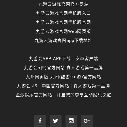
九游云游戏官网官方网站
九游云游戏官网手机版入口
九游云游戏官网手机版官网
九游云游戏官网Web网页版
九游云游戏官网app下载地址
九游会APP APK下载 - 安卓客户端
九游会·(j9)官方网站-真人游戏第一品牌
九州网页版-九州(酷游·ku游)官方网站
九游会·J9 - 中国官方网站 | 真人游戏第一品牌
金沙娱乐官方网站 - 开启您的尊享互动娱乐之旅